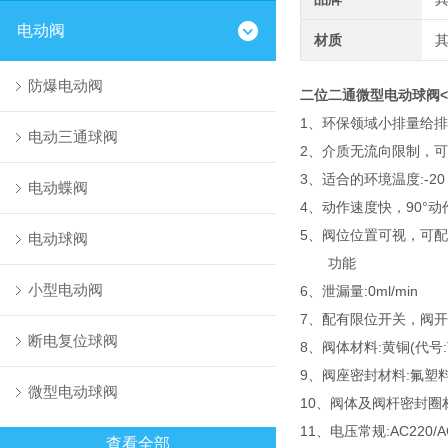
电动阀
材质
防爆电动阀
二位二通微型电动球阀<
1、环保领域小排量给
电动三通球阀
2、介质无流向限制，
3、适合的环境温度:-20
电动蝶阀
4、动作速度快，90°动
5、阀位位置可视，可配信
电动球阀
功能
小型电动阀
6、泄漏量:0ml/min
7、配有限位开关，阀
断电复位球阀
8、阀体材料:黄铜(代号:T
9、阀座密封材料:氟塑料(
微型电动球阀
10、阀体及阀杆密封圈材
11、电压常规:AC220/AC
查看全部