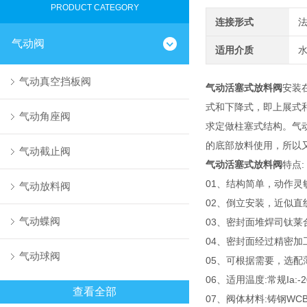
PRODUCT CATEGORY
连接形式
气动阀
适用介质
水
气动真空挡板阀
气动活塞式放料阀
安装
式和下降式，即上展式
气动角座阀
求定做柱塞式结构。气
的底部放料使用，所以
气动截止阀
气动活塞式放料阀
特点:
01、结构简单，动作
气动放料阀
02、倒立安装，近似直
气动蝶阀
03、密封面堆焊司钛
04、密封面经过精密
气动球阀
05、可根据需要，选
06、适用温度:常规Ia:-2
查看全部
07、阀体材料:铸钢WCB(