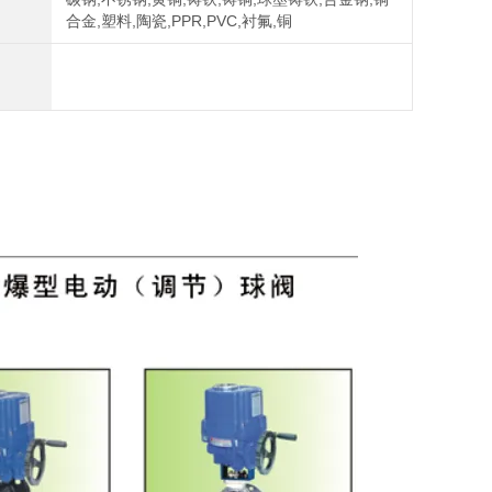
合金,塑料,陶瓷,PPR,PVC,衬氟,铜