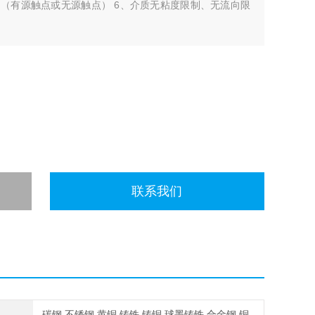
出（有源触点或无源触点） 6、介质无粘度限制、无流向限
联系我们
碳钢,不锈钢,黄铜,铸铁,铸铜,球墨铸铁,合金钢,铜