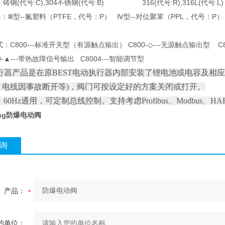
铸钢(代号:C),304不锈钢(代号:B) 316(代号:R),316L(代号:L
：Ⅲ型--氟塑料（PTFE，代号：P） Ⅳ型--对位聚苯（PPL，代号：P
：C800---标准开关型（有源触点输出） C800-◇---无源触点输出型
---带热故障信号输出 C8004---智能调节型
行器产品是在原BEST电动执行器内部安装了锂电池或电容及相
、电线因事故断开等)，阀门可按设定好的方案关闭或打开。
、60Hz通用，可定制总线控制。支持考虑Profibus、Modbus、
防爆电动阀
询
产品：
的单位：