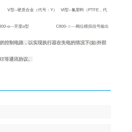
)
） Ⅴ型--硬质合金（代号：Y） Ⅵ型--氟塑料（PTFE，代
 C800-α---开度α型 C800-☆---阀位模拟信号输出
应的控制电路，以实现执行器在失电的情况下(如:外部
HART等通讯协议。