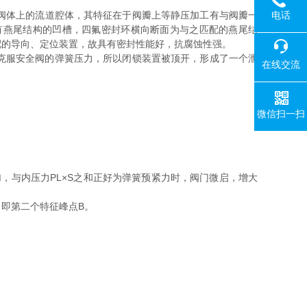
电话
阀体上的流道腔体，其特征在于阀瓣上等静压加工有与阀瓣一
有燕尾结构的凹槽，四氟密封环横向断面为与之匹配的燕尾结
配的导向、定位装置，故具有密封性能好，抗腐蚀性强。
克服安全阀的弹簧压力，所以闭锁装置被顶开，形成了一个泄
在线交流
微信扫一扫
与内压力PL×S之和正好为弹簧预紧力时，阀门微启，增大
即第二个特征峰点B。