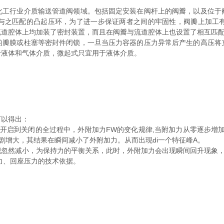
化工行业介质输送管道阀领域。包括固定安装在阀杆上的阀瓣，以及位于
与之匹配的凸起压环，为了进一步保证两者之间的牢固性，阀瓣上加工
流道腔体上均加装了密封装置，而且在阀瓣与流道腔体上也设置了相互匹
膜或柱塞等密封件闭锁，一旦当压力容器的压力异常后产生的高压将
于液体和气体介质，微起式只宜用于液体介质。
以得出：
启到关闭的全过程中，外附加力FW的变化规律,当附加力从零逐步增加，
剧增大，其结果在瞬间减小了外附加力。从而出现di一个特征峰A。
然减小，为保持力的平衡关系，此时，外附加力会出现瞬间回升现象，
力、回座压力的技术依据。