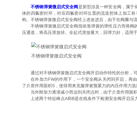
不锈钢弹簧微启式安全阀
是新型涉及一种安全阀，属于
体的四氟密封环，对应四氟密封环位置的流道腔体上加工有
构。不锈钢弹簧微启式安全阀经上述改进后，由于在阀瓣与
不锈钢弹簧微启式安全阀指依靠弹簧的弹性压力而将阀的瓣
压通道，将高压泄放掉。全起式泄放量大，回弹力好，适用
不锈钢弹簧微启式安全阀
通过对不锈钢弹簧微启式安全阀开启动作特性的分析，可
在外加力FW的作用下，一个安全阀从关闭到开启，再由开
了介质作用面积S，使得用来克服弹簧预紧力的内压作用力急
当外附加力逐渐减小而达到关闭点时，由于介质作用面积忽
上述两个特征峰点A和B是在线条件下检测安全阀开启压