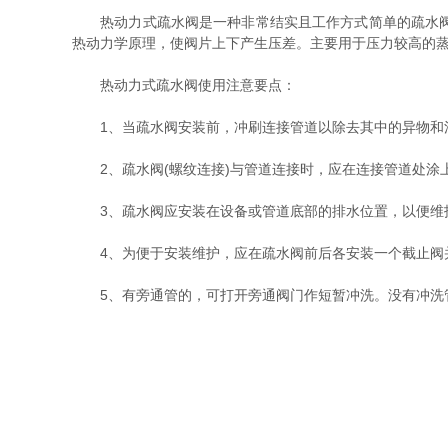
热动力式疏水阀是一种非常结实且工作方式简单的疏水阀。
热动力学原理，使阀片上下产生压差。主要用于压力较高的
热动力式疏水阀使用注意要点：
1、当疏水阀安装前，冲刷连接管道以除去其中的异物和
2、疏水阀(螺纹连接)与管道连接时，应在连接管道处涂
3、疏水阀应安装在设备或管道底部的排水位置，以便维护
4、为便于安装维护，应在疏水阀前后各安装一个截止阀
5、有旁通管的，可打开旁通阀门作短暂冲洗。没有冲洗管