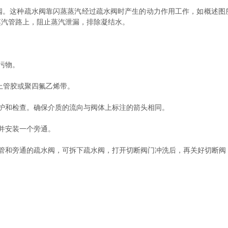
这种疏水阀靠闪蒸蒸汽经过疏水阀时产生的动力作用工作，如概述图
蒸汽管路上，阻止蒸汽泄漏，排除凝结水。
污物。
上管胶或聚四氟乙烯带。
和检查。确保介质的流向与阀体上标注的箭头相同。
并安装一个旁通。
和旁通的疏水阀，可拆下疏水阀，打开切断阀门冲洗后，再关好切断阀