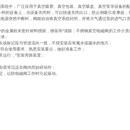
制系统中，广泛应用于真空吸塑、真空包装、真空吸盘、真空泵等设备的
的设备上，当设备关闭时，可以快速关闭出口，防止倒吸引发事故，
或电源突然中断时，阀能自动将真空系统封闭，并将大气通过泵的进气口
中的金属粉末密封材料残留，锈垢等*清除；不锈钢真空电磁阀的工作介
干净；
或标记应与管道流向一致，不得安装在有溅水或漏水的地方；
符合使用要求，熟悉安装要点，做好准备工作；
运行，*安装旁路装置；
杂质等沉淀在阀内而妨碍动作；
定，以防电磁阀工作时引起振动。