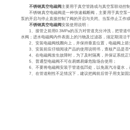
不锈钢真空电磁阀
主要用于真空管路或与真空泵联动控
不锈钢真空电磁阀是一种快速截断阀，主要用于真空泵一样
泵的开启与停止直接控制了阀的开启与关闭。当泵停止工作
不锈钢真空电磁阀
安装使用说明：
1、接管之前用0.3MPa的压力对管道充分冲洗，把管道
水阀；进水电磁阀内件表面上的污物及过滤器，须定期清洁
2、安装电磁阀线圈向上，并保持垂直位置，电磁阀上箭头
3、安装前应仔细阅读产品的使用说明书，查核产品是否*
4、在电磁阀发生故障时，为了及时隔离，并保证系统正常
5、普通型电磁阀不可在易燃易爆危险场合使用；
6、不要将电磁阀安装于管道低凹处，以免蒸汽冷凝水，
7、在管道刚性不足情况下，建议把阀前后管子用支架固